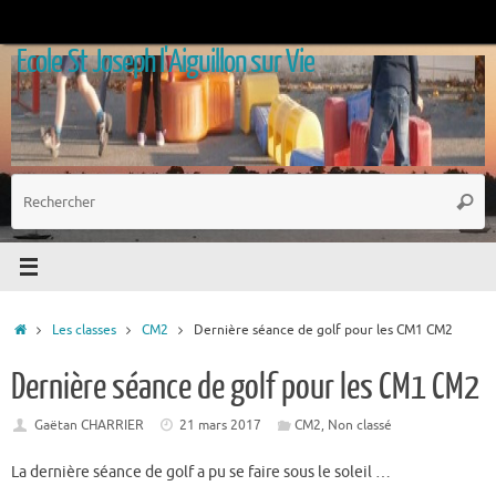
Passer
au
Ecole St Joseph l'Aiguillon sur Vie
contenu
R
Reche
p
:
Accueil
Les classes
CM2
Dernière séance de golf pour les CM1 CM2
Dernière séance de golf pour les CM1 CM2
Gaëtan CHARRIER
21 mars 2017
CM2
,
Non classé
La dernière séance de golf a pu se faire sous le soleil …