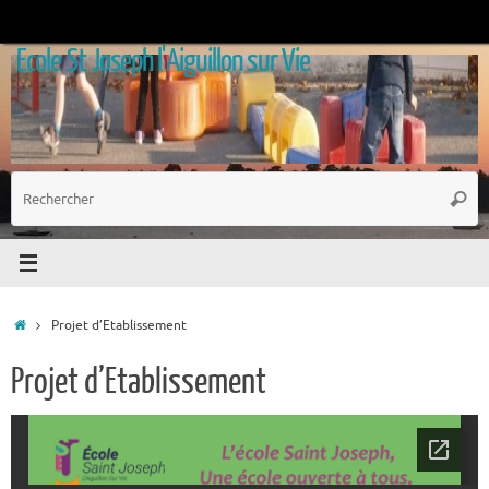
Passer
au
Ecole St Joseph l'Aiguillon sur Vie
contenu
R
Reche
p
:
Accueil
Projet d’Etablissement
Projet d’Etablissement