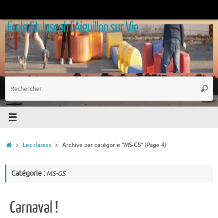
Passer
au
Ecole St Joseph l'Aiguillon sur Vie
contenu
R
Reche
p
:
Accueil
Les classes
Archive par catégorie "MS-GS"
(Page 4)
Catégorie :
MS-GS
Carnaval !