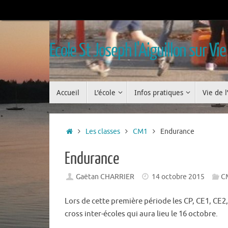
Passer
au
contenu
Ecole St Joseph l'Aiguillon sur Vie
Passer
Accueil
L’école
Infos pratiques
Vie de l
au
contenu
Accueil
Les classes
CM1
Endurance
Endurance
Gaëtan CHARRIER
14 octobre 2015
C
Lors de cette première période les CP, CE1, CE
cross inter-écoles qui aura lieu le 16 octobre.