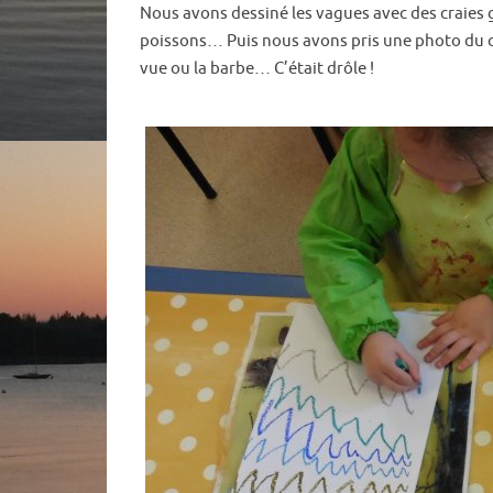
Nous avons dessiné les vagues avec des craies gr
poissons… Puis nous avons pris une photo du cap
vue ou la barbe… C’était drôle !