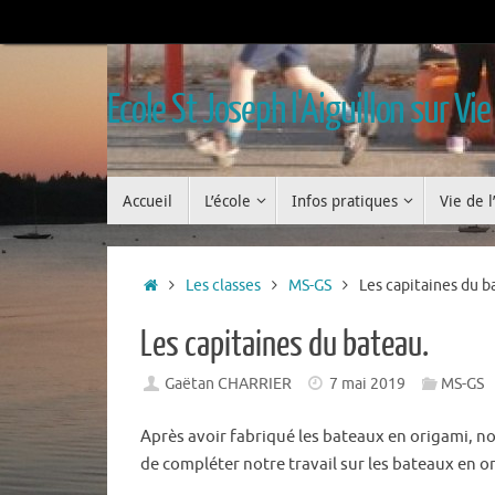
Passer
au
contenu
Ecole St Joseph l'Aiguillon sur Vie
Passer
Accueil
L’école
Infos pratiques
Vie de l
au
contenu
Accueil
Les classes
MS-GS
Les capitaines du b
Les capitaines du bateau.
Gaëtan CHARRIER
7 mai 2019
MS-GS
Après avoir fabriqué les bateaux en origami, no
de compléter notre travail sur les bateaux en o