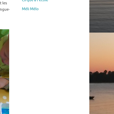
Cirque à l’école
t les
Méli Mélo
ongue-