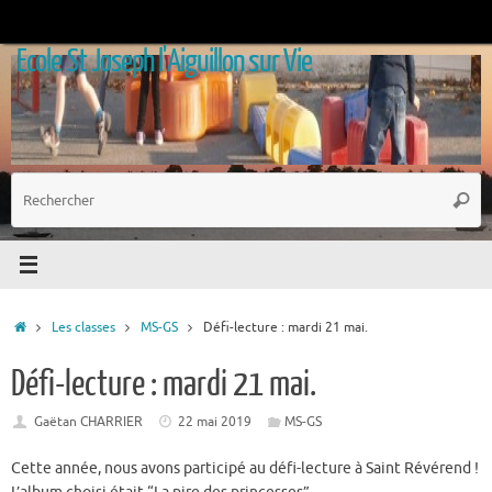
Passer
au
Ecole St Joseph l'Aiguillon sur Vie
contenu
R
Reche
p
:
Accueil
Les classes
MS-GS
Défi-lecture : mardi 21 mai.
Défi-lecture : mardi 21 mai.
Gaëtan CHARRIER
22 mai 2019
MS-GS
Cette année, nous avons participé au défi-lecture à Saint Révérend !