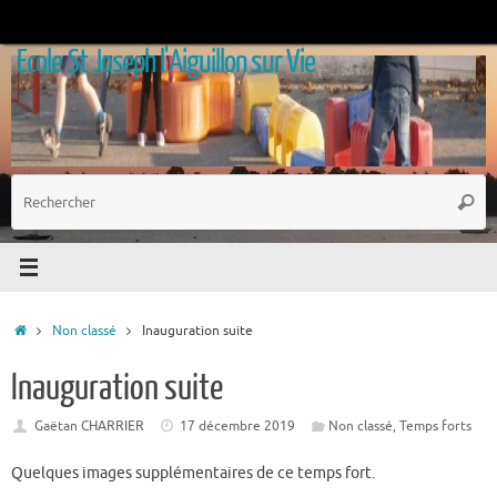
Passer
au
Ecole St Joseph l'Aiguillon sur Vie
contenu
R
Reche
p
:
Accueil
Non classé
Inauguration suite
Inauguration suite
Gaëtan CHARRIER
17 décembre 2019
Non classé
,
Temps forts
Quelques images supplémentaires de ce temps fort.